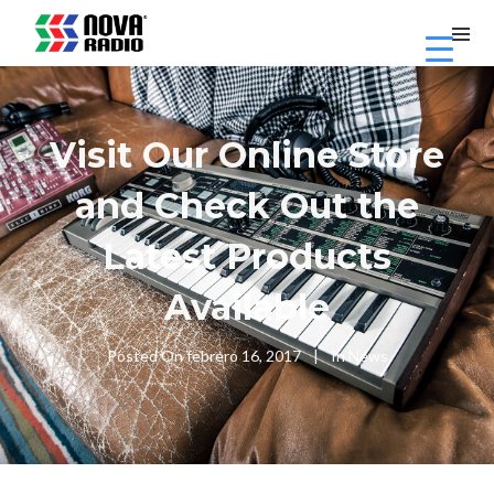
Visit Our Online Store
and Check Out the
Latest Products
Available
Posted On
febrero 16, 2017
In
News