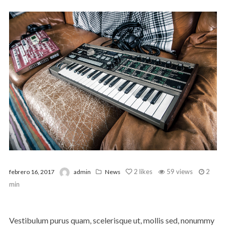
2
likes
59 views
2
febrero 16, 2017
admin
News
min
Vestibulum purus quam, scelerisque ut, mollis sed, nonummy