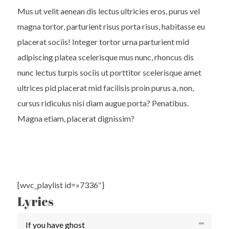
Mus ut velit aenean dis lectus ultricies eros, purus vel
magna tortor, parturient risus porta risus, habitasse eu
placerat sociis! Integer tortor urna parturient mid
adipiscing platea scelerisque mus nunc, rhoncus dis
nunc lectus turpis sociis ut porttitor scelerisque amet
ultrices pid placerat mid facilisis proin purus a, non,
cursus ridiculus nisi diam augue porta? Penatibus.
Magna etiam, placerat dignissim?
[wvc_playlist id=»7336″]
Lyrics
If you have ghost