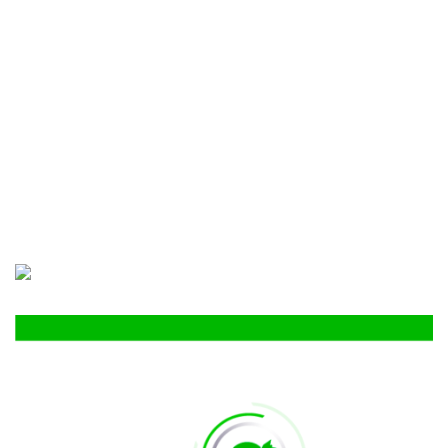
análisis, espectáculos y locución;
mismos donde intervienen
colaboradores locales.
«Hoy ya no somos una radio digital
solamente, tenemos acuerdos
estratégicos que llevan nuestras
transmisiones de manera combo…