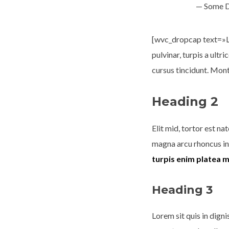
Some 
[wvc_dropcap text=»L»]
pulvinar, turpis a ult
cursus tincidunt. Mont
Heading 2
Elit mid, tortor est na
magna arcu rhoncus int
turpis enim platea 
Heading 3
Lorem sit quis in dign