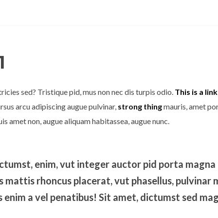
1
ricies sed? Tristique pid, mus non nec dis turpis odio.
This is a link
ursus arcu adipiscing augue pulvinar,
strong thing
mauris, amet port
 duis amet non, augue aliquam habitassea, augue nunc.
ictumst, enim, vut integer auctor pid porta magna i
 mattis rhoncus placerat, vut phasellus, pulvinar 
 enim a vel penatibus! Sit amet, dictumst sed mag