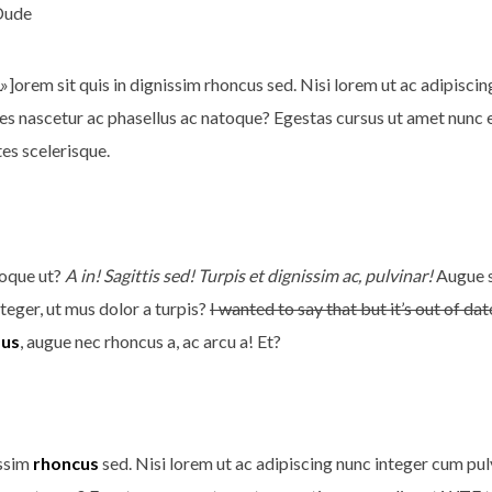
Dude
orem sit quis in dignissim rhoncus sed. Nisi lorem ut ac adipisci
rices nascetur ac phasellus ac natoque? Egestas cursus ut amet nunc 
es scelerisque.
toque ut?
A in! Sagittis sed! Turpis et dignissim ac, pulvinar!
Augue si
eger, ut mus dolor a turpis?
I wanted to say that but it’s out of dat
mus
, augue nec rhoncus a, ac arcu a! Et?
issim
rhoncus
sed. Nisi lorem ut ac adipiscing nunc integer cum pulvi