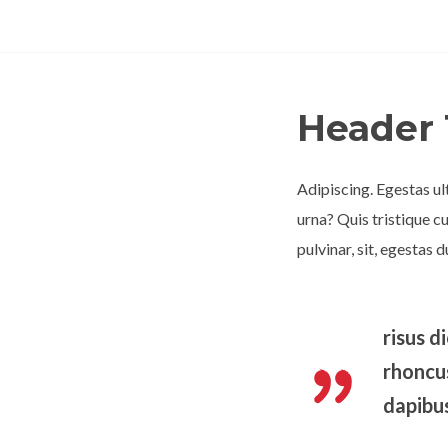
Header 
Adipiscing. Egestas ult
urna? Quis tristique c
pulvinar, sit, egestas
risus d
rhoncus
dapibus