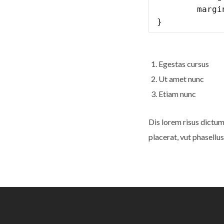
	margin: 0 0 0 0;

}
Egestas cursus
Ut amet nunc
Etiam nunc
Dis lorem risus dictum
placerat, vut phasellus