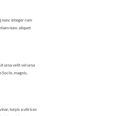
ng nunc integer cum
etiam nunc aliquet
t urna velit vel urna
e
Sociis, magnis,
nar, turpis a ultrices