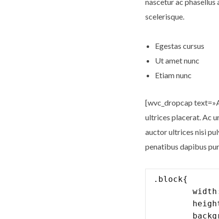
nascetur ac phasellus
scelerisque.
Egestas cursus
Ut amet nunc
Etiam nunc
[wvc_dropcap text=»A»]
ultrices placerat. Ac u
auctor ultrices nisi pu
penatibus dapibus pur
.block{

	width: 320px;

	height: 200px;

	background: #f3f3f5;
