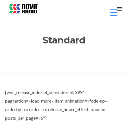
Standard
[wvc_release_index el_id=»index-55399″
pagination=»load_more» item_animation=»fade-up»
orderby=»» order=»» release_hover_effect=»none»
posts_per_page=»6″]