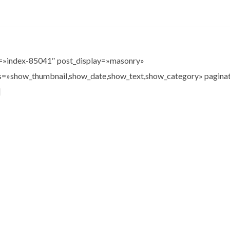
d=»index-85041″ post_display=»masonry»
ts=»show_thumbnail,show_date,show_text,show_category» pagina
]