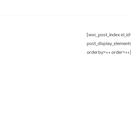
[wvc_post_index el_i
post_display_elemen
orderby=»» order=»»